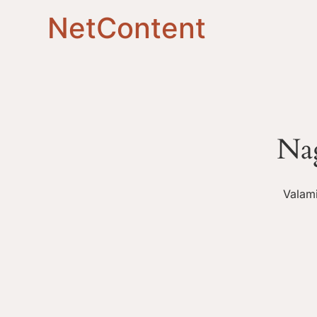
NetContent
Nag
Valami